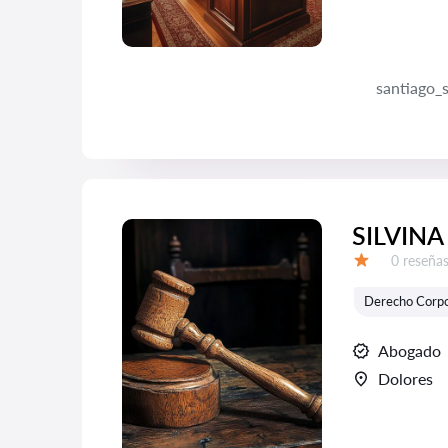
santiago_
SILVINA
Número d
0 reseña
Calificación:
Derecho Corpo
Abogado
Dolores