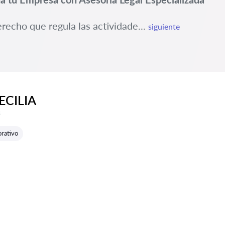
recho que regula las actividade...
siguiente
ECILIA
e reseñas:
s
rativo