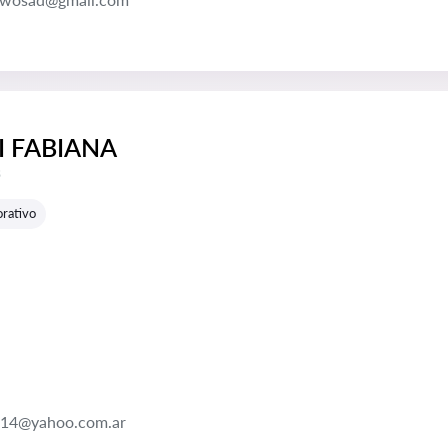
I FABIANA
e reseñas:
s
rativo
14@yahoo.com.ar