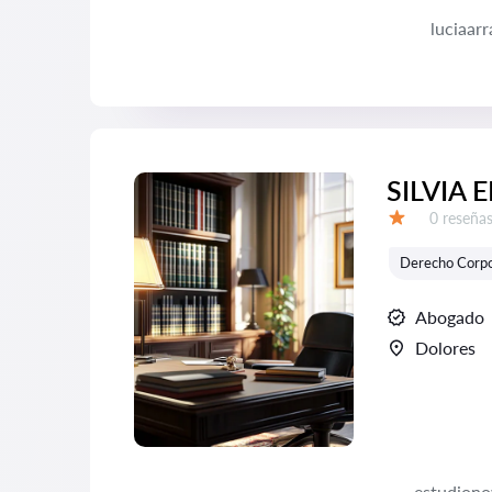
luciaar
SILVIA 
Número d
0 reseña
Calificación:
Derecho Corpo
Abogado
Dolores
estudion