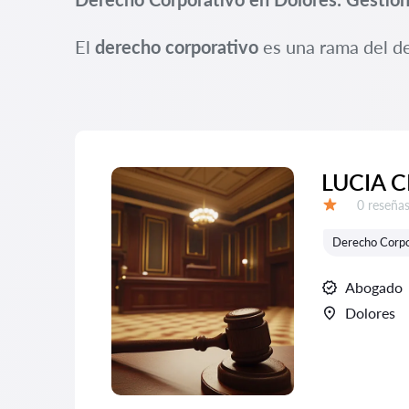
El
derecho corporativo
es una rama del de
LUCIA C
Número d
0 reseña
Calificación:
Derecho Corpo
Abogado
Dolores