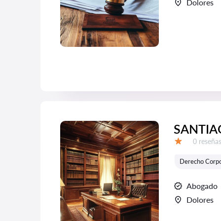
Dolores
SANTIA
Número d
0 reseña
Calificación:
Derecho Corpo
Abogado
Dolores