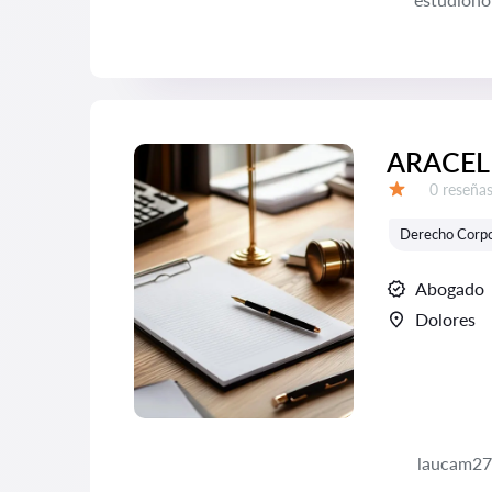
ARACEL
Número d
0 reseña
Calificación:
Derecho Corpo
Abogado
Dolores
laucam27