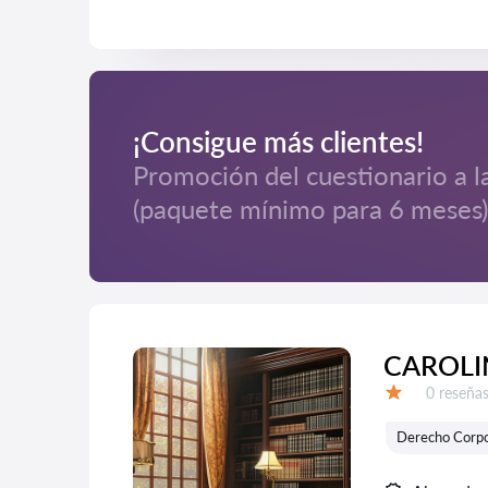
¡Consigue más clientes!
Promoción del cuestionario a l
(paquete mínimo para 6 meses)
CAROLI
Número d
0 reseña
Calificación:
Derecho Corpo