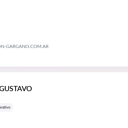
ON-GARGANO.COM.AR
 GUSTAVO
e reseñas:
s
rativo