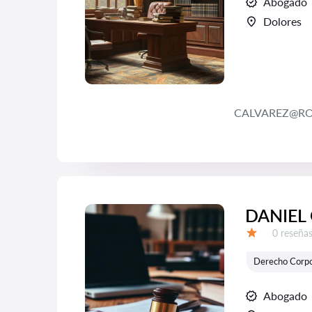
Abogado
Dolores
CALVAREZ@R
DANIEL
Número d
0 reseña
Calificación:
Derecho Corpo
Abogado