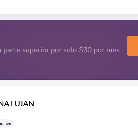
a parte superior por solo $30 por mes
NA LUJAN
e reseñas:
s
rativo