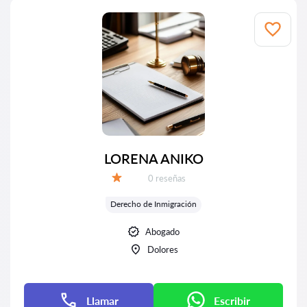
LORENA ANIKO
Número de reseñas:
0 reseñas
Calificación:
Derecho de Inmigración
Abogado
Dolores
Llamar
Escribir