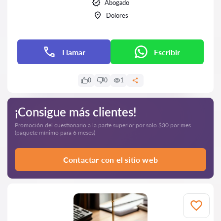
Abogado
Dolores
Llamar
Escribir
0
0
1
¡Consigue más clientes!
Promoción del cuestionario a la parte superior por solo $30 por mes
(paquete mínimo para 6 meses)
Contactar con el sitio web