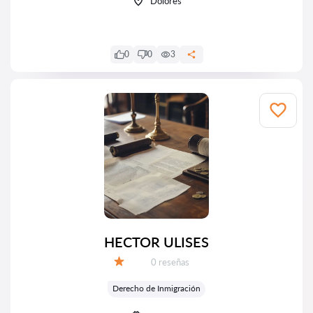
Dolores
0
0
3
HECTOR ULISES
Número de reseñas:
0 reseñas
Calificación:
Derecho de Inmigración