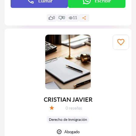
Llamar
Escribir
0
0
11
CRISTIAN JAVIER
Número de reseñas:
0 reseñas
Calificación:
Derecho de Inmigración
Abogado