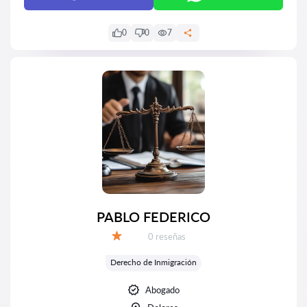
0
0
7
PABLO FEDERICO
Número de reseñas:
0 reseñas
Calificación:
Derecho de Inmigración
Abogado