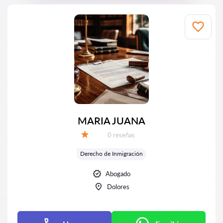
MARIA JUANA
Número de reseñas:
0 reseñas
Calificación:
Derecho de Inmigración
Abogado
Dolores