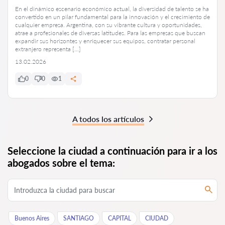
En el dinámico escenario económico actual, la diversidad de talento se ha
convertido en un pilar fundamental para la innovación y el crecimiento de
cualquier empresa. Argentina, con su vibrante cultura y oportunidades,
atrae a profesionales de diversas latitudes. Para las empresas que buscan
expandir sus horizontes y enriquecer sus equipos, contratar personal
extranjero representa […]
13.02.2026
0
0
1
A todos los artículos
Seleccione la ciudad a continuación para ir a los
abogados sobre el tema:
Buenos Aires
SANTIAGO
CAPITAL
CIUDAD