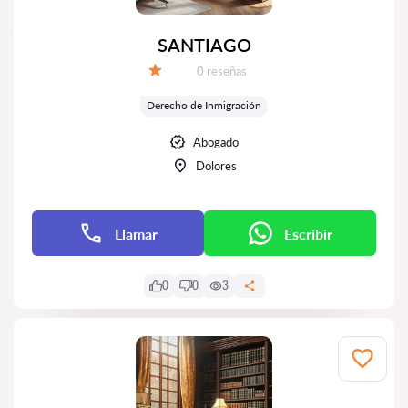
SANTIAGO
Número de reseñas:
0 reseñas
Calificación:
Derecho de Inmigración
Abogado
Dolores
Llamar
Escribir
0
0
3