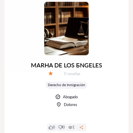
MARНA DE LOS БNGELES
Número de reseñas:
0 reseñas
Calificación:
Derecho de Inmigración
Abogado
Dolores
0
0
1