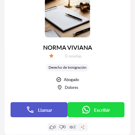
NORMA VIVIANA
Número de reseñas:
0 reseñas
Calificación:
Derecho de Inmigración
Abogado
Dolores
Llamar
Escribir
0
0
2