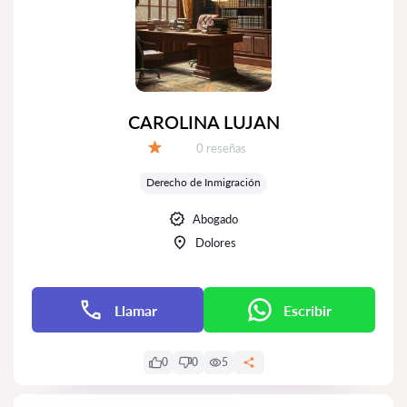
CAROLINA LUJAN
Número de reseñas:
0 reseñas
Calificación:
Derecho de Inmigración
Abogado
Dolores
Llamar
Escribir
0
0
5