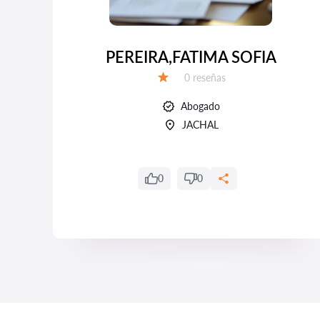
PEREIRA,FATIMA SOFIA
Número de reseñas:
0 reseñas
Calificación:
Abogado
JACHAL
0
0