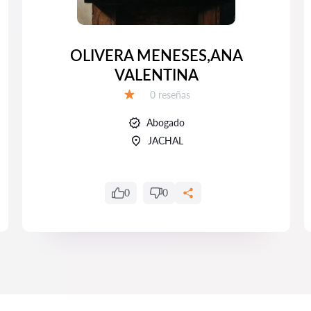
OLIVERA MENESES,ANA
VALENTINA
Número de reseñas:
0 reseñas
Calificación:
Abogado
JACHAL
0
0