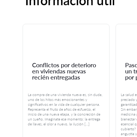
Información útil
Conflictos por deterioro
Paso
en viviendas nuevas
un t
recién entregadas
por 
os
La compra de una vivienda nueva es, sin duda,
La salud e
es: la
uno de los hitos más emocionantes y
preciado 
s.
significativos en la vida de cualquier persona.
garantiza
Representa el fruto de años de esfuerzo, el
Sin embar
iente
inicio de una nueva etapa, y la concreción de
medicina 
 nos
un sueño. Imaginate ese momento: la entrega
bienestar
sa
de llaves, el olor a nuevo, la ilusión […]
esencial q
que,
cubierto?
angustia y