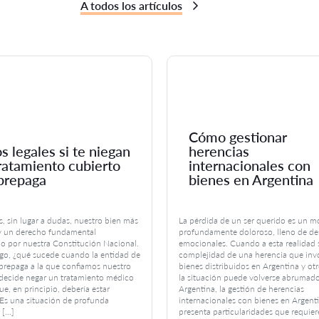
A todos los artículos
Cómo gestionar
s legales si te niegan
herencias
ratamiento cubierto
internacionales con
prepaga
bienes en Argentina
s, sin lugar a dudas, nuestro bien más
La pérdida de un ser querido es un 
y un derecho fundamental
profundamente doloroso, lleno de de
do por nuestra Constitución Nacional.
emocionales. Cuando a esta realidad 
go, ¿qué sucede cuando la entidad de
complejidad de una herencia que inv
prepaga a la que confiamos nuestro
bienes distribuidos en Argentina y otr
 decide negar un tratamiento médico
la situación puede volverse abrumado
ue, en principio, debería estar
Argentina, la gestión de herencias
 Es una situación de profunda
internacionales con bienes en Argent
 […]
presenta particularidades que requier