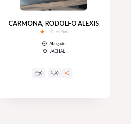
CARMONA, RODOLFO ALEXIS
Número de reseñas:
0 reseñas
Calificación:
Abogado
JACHAL
0
0