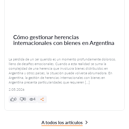
Cómo gestionar herencias
internacionales con bienes en Argentina
La pérdida de un ser querido es un momento profundamente doloroso,
lleno de desafíos emocionales. Cuando a esta realidad se suma la
complejidad de una herencia que involucra bienes distribuidos en
Argentina y otros países, la situación puede volverse abrumadora. En
Argentina, la gestión de herencias internacionales con bienes en
Argentina presenta particularidades que requieren […]
2.05.2026
0
0
4
A todos los artículos