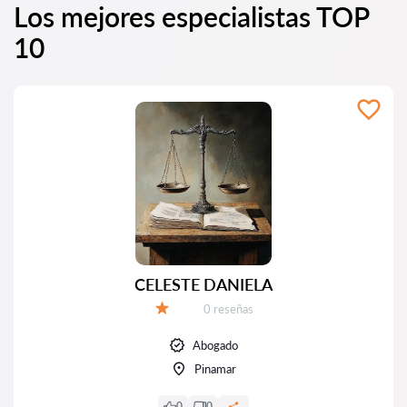
Los mejores especialistas TOP
10
CELESTE DANIELA
Número de reseñas:
0 reseñas
Calificación:
Abogado
Pinamar
0
0