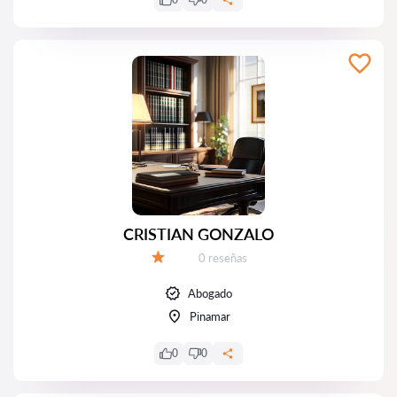
CRISTIAN GONZALO
Número de reseñas:
0 reseñas
Calificación:
Abogado
Pinamar
0
0