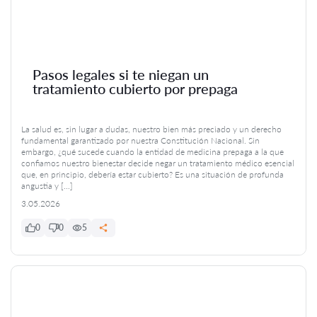
Pasos legales si te niegan un
tratamiento cubierto por prepaga
La salud es, sin lugar a dudas, nuestro bien más preciado y un derecho
fundamental garantizado por nuestra Constitución Nacional. Sin
embargo, ¿qué sucede cuando la entidad de medicina prepaga a la que
confiamos nuestro bienestar decide negar un tratamiento médico esencial
que, en principio, debería estar cubierto? Es una situación de profunda
angustia y […]
3.05.2026
0
0
5