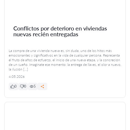
Conflictos por deterioro en viviendas
nuevas recién entregadas
La compra de una vivienda nueva es, sin duda, uno de los hitos más
emocionantes y significativos en la vida de cualquier persona. Representa
el fruto de años de esfuerzo, el inicio de una nueva etapa, y la concreción
de un sueño. Imaginate ese momento: la entrega de llaves, el olor a nuevo,
la ilusión […]
4.05.2026
0
0
5