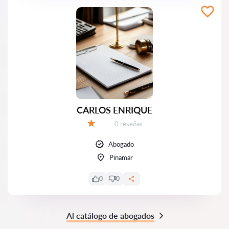
CARLOS ENRIQUE
Número de reseñas:
0 reseñas
Calificación:
Abogado
Pinamar
0
0
Al catálogo de abogados