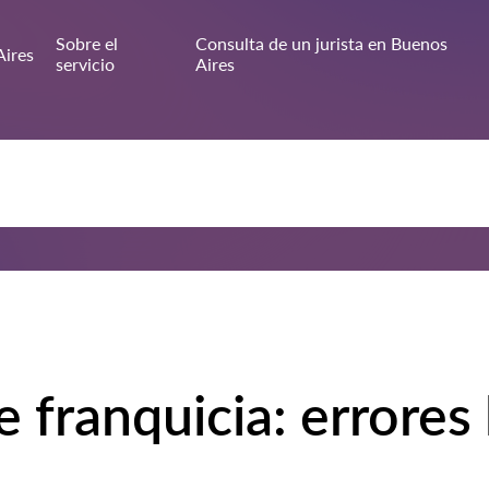
Sobre el
Consulta de un jurista en Buenos
Aires
servicio
Aires
 franquicia: errores