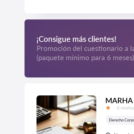
¡Consigue más clientes!
Promoción del cuestionario a l
(paquete mínimo para 6 meses)
MARНA 
Número d
0 reseña
Calificación:
Derecho Corpo