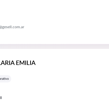
gesell.com.ar
ARIA EMILIA
e reseñas:
s
rativo
ll