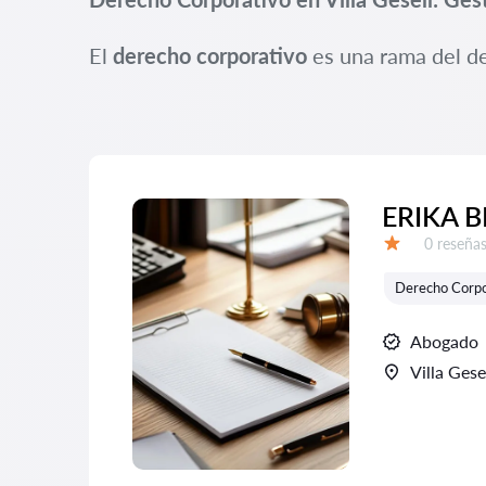
El
derecho corporativo
es una rama del de
ERIKA 
Número d
0 reseña
Calificación:
Derecho Corpo
Abogado
Villa Gese