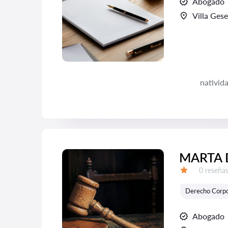
Abogado
Villa Gese
nativid
MARTA 
Número d
0 reseña
Calificación:
Derecho Corpo
Abogado