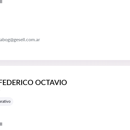
ll
abog@gesell.com.ar
FEDERICO OCTAVIO
e reseñas:
s
rativo
ll