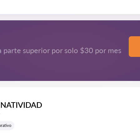
a parte superior por solo $30 por mes
NATIVIDAD
e reseñas:
s
rativo