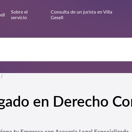
Sobre el
Consulta de un jurista en Villa
ell
servicio
Gesell
ogado en Derecho Co
tiona tu Empresa con Asesoría Legal Especializada