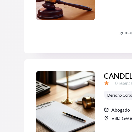
guma@
CANDEL
Número d
0 reseña
Calificación:
Derecho Corpo
Abogado
Villa Gese