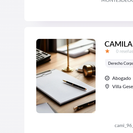
CAMILA
Número d
0 reseña
Calificación:
Derecho Corpo
Abogado
Villa Gese
cami_96