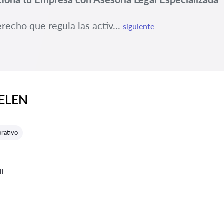
recho que regula las activ...
siguiente
BELEN
e reseñas:
s
rativo
ll