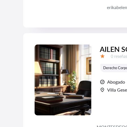
erikabele
AILEN S
Número d
0 reseña
Calificación:
Derecho Corpo
Abogado
Villa Gese
MONTESDEOC