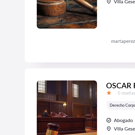
Villa Gese
martaperez
OSCAR 
Número d
0 reseña
Calificación:
Derecho Corpo
Abogado
Villa Gese