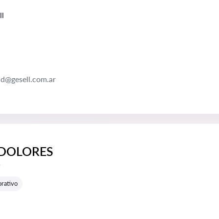
ll
ad@gesell.com.ar
DOLORES
e reseñas:
s
rativo