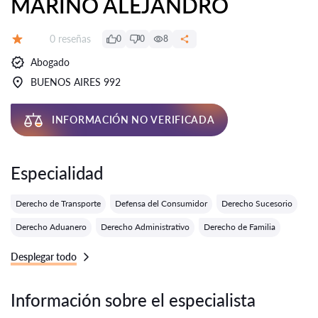
MARINO ALEJANDRO
Número de reseñas:
0 reseñas
0
0
8
Calificación:
Abogado
BUENOS AIRES 992
INFORMACIÓN NO VERIFICADA
Especialidad
Derecho de Transporte
Defensa del Consumidor
Derecho Sucesorio
Derecho Aduanero
Derecho Administrativo
Derecho de Familia
Desplegar todo
Información sobre el especialista