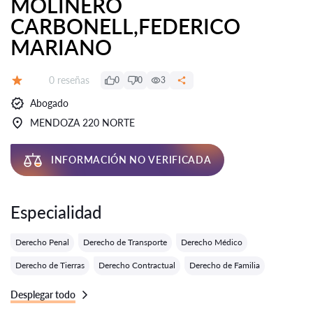
MOLINERO
CARBONELL,FEDERICO
MARIANO
Número de reseñas:
0 reseñas
0
0
3
Calificación:
Abogado
MENDOZA 220 NORTE
INFORMACIÓN NO VERIFICADA
Especialidad
Derecho Penal
Derecho de Transporte
Derecho Médico
Derecho de Tierras
Derecho Contractual
Derecho de Familia
Desplegar todo