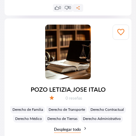
0
0
POZO LETIZIA,JOSE ITALO
Número de reseñas:
0 reseñas
Calificación:
Derecho de Familia
Derecho de Transporte
Derecho Contractual
Derecho Médico
Derecho de Tierras
Derecho Administrativo
Desplegar todo