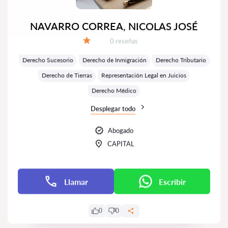
NAVARRO CORREA, NICOLAS JOSÉ
Número de reseñas:
0 reseñas
Calificación:
Derecho Sucesorio
Derecho de Inmigración
Derecho Tributario
Derecho de Tierras
Representación Legal en Juicios
Derecho Médico
Desplegar todo
Abogado
CAPITAL
Llamar
Escribir
0
0