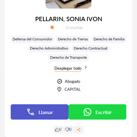
PELLARIN, SONIA IVON
Número de reseñas:
0 reseñas
Calificación:
Defensa del Consumidor
Derecho de Tierras
Derecho de Familia
Derecho Administrativo
Derecho Contractual
Derecho de Transporte
Desplegar todo
Abogado
CAPITAL
Llamar
Escribir
0
0