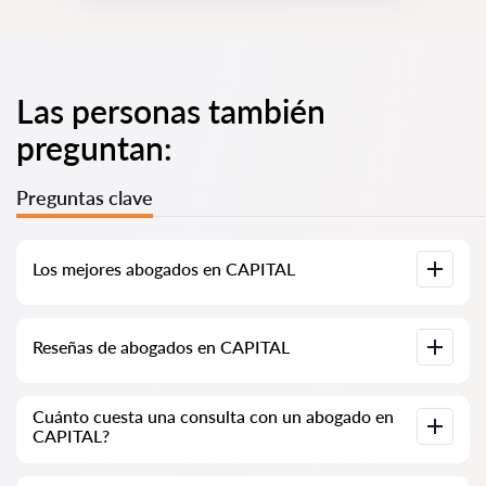
Las personas también
preguntan:
Preguntas clave
Los mejores abogados en CAPITAL
Hemos recopilado una lista de los mejores abogados en
Reseñas de abogados en CAPITAL
CAPITAL con información completa. Precios, reseñas,
números de teléfono y direcciones.
En nuestro servicio, hemos recopilado reseñas auténticas
Cuánto cuesta una consulta con un abogado en
sobre los abogados. No eliminamos las reseñas negativas y no
CAPITAL?
hay posibilidad de manipularlas.