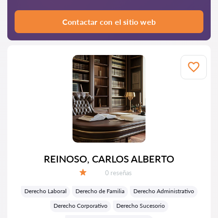
Contactar con el sitio web
REINOSO, CARLOS ALBERTO
Número de reseñas:
0 reseñas
Calificación:
Derecho Laboral
Derecho de Familia
Derecho Administrativo
Derecho Corporativo
Derecho Sucesorio