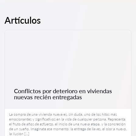
situaciones y las recomendaciones del abogado sobre
retrasar la consulta y resolver el problema desde el principio.
posibles acciones. Se definen dos tipos de asesoría: la
consulta oral y la consulta escrita (dictamen legal). El tipo de
ayuda depende de la situación y de los deseos del cliente.
Artículos
Conflictos por deterioro en viviendas
nuevas recién entregadas
La compra de una vivienda nueva es, sin duda, uno de los hitos más
emocionantes y significativos en la vida de cualquier persona. Representa
el fruto de años de esfuerzo, el inicio de una nueva etapa, y la concreción
de un sueño. Imaginate ese momento: la entrega de llaves, el olor a nuevo,
la ilusión […]