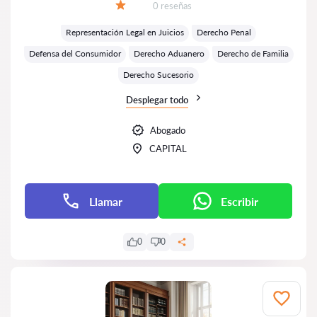
Número de reseñas:
0 reseñas
Calificación:
Representación Legal en Juicios
Derecho Penal
Defensa del Consumidor
Derecho Aduanero
Derecho de Familia
Derecho Sucesorio
Desplegar todo
Abogado
CAPITAL
Llamar
Escribir
0
0