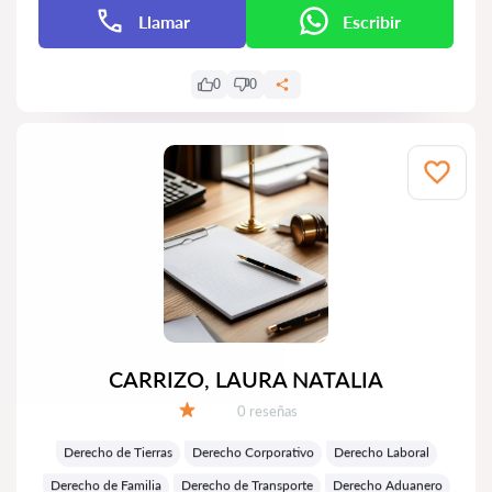
Llamar
Escribir
0
0
CARRIZO, LAURA NATALIA
Número de reseñas:
0 reseñas
Calificación:
Derecho de Tierras
Derecho Corporativo
Derecho Laboral
Derecho de Familia
Derecho de Transporte
Derecho Aduanero