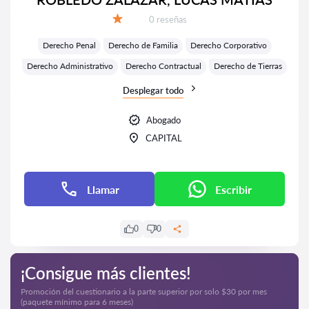
Número de reseñas:
0 reseñas
Calificación:
Derecho Penal
Derecho de Familia
Derecho Corporativo
Derecho Administrativo
Derecho Contractual
Derecho de Tierras
Desplegar todo
Abogado
CAPITAL
Llamar
Escribir
0
0
¡Consigue más clientes!
Promoción del cuestionario a la parte superior por solo $30 por mes
(paquete mínimo para 6 meses)