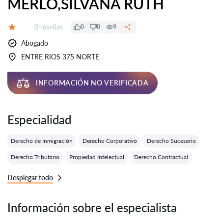
MERLO,SILVANA RUTH
Número de reseñas:
0 reseñas
0
0
9
Calificación:
Abogado
ENTRE RIOS 375 NORTE
INFORMACIÓN NO VERIFICADA
Especialidad
Derecho de Inmigración
Derecho Corporativo
Derecho Sucesorio
Derecho Tributario
Propiedad Intelectual
Derecho Contractual
Desplegar todo
Información sobre el especialista