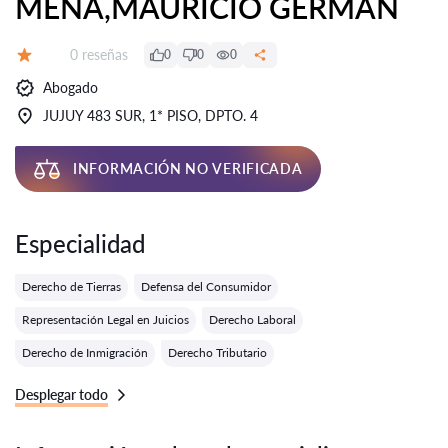
MENA,MAURICIO GERMAN
Número de reseñas:
0 reseñas
0
0
0
Calificación:
Abogado
JUJUY 483 SUR, 1* PISO, DPTO. 4
INFORMACIÓN NO VERIFICADA
Especialidad
Derecho de Tierras
Defensa del Consumidor
Representación Legal en Juicios
Derecho Laboral
Derecho de Inmigración
Derecho Tributario
Desplegar todo