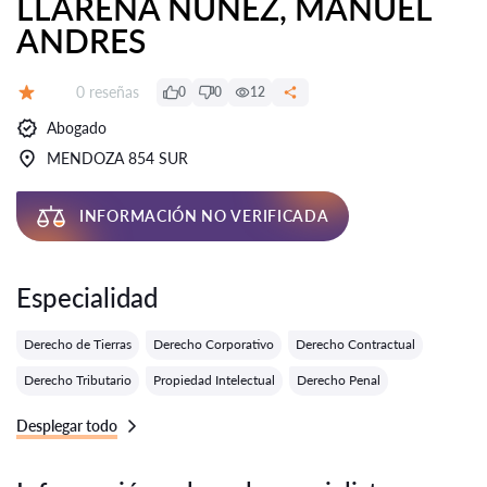
LLARENA NUÑEZ, MANUEL
ANDRES
Número de reseñas:
0 reseñas
0
0
12
Calificación:
Abogado
MENDOZA 854 SUR
INFORMACIÓN NO VERIFICADA
Especialidad
Derecho de Tierras
Derecho Corporativo
Derecho Contractual
Derecho Tributario
Propiedad Intelectual
Derecho Penal
Desplegar todo