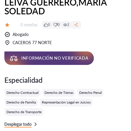
LEIVA GUERRERO,MARIA
SOLEDAD
Número de reseñas:
0 reseñas
0
0
2
Calificación:
Abogado
CACEROS 77 NORTE
INFORMACIÓN NO VERIFICADA
Especialidad
Derecho Contractual
Derecho de Tierras
Derecho Penal
Derecho de Familia
Representación Legal en Juicios
Derecho de Transporte
Desplegar todo