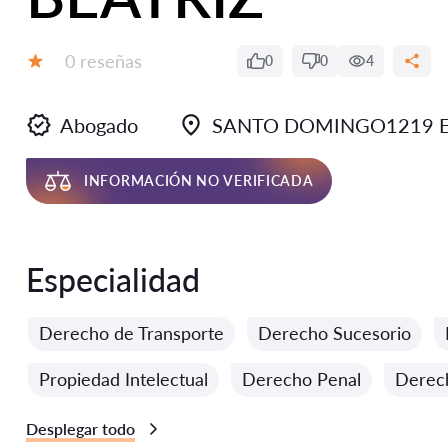
Número de reseñas:
0 reseñas
0
0
4
Calificación:
Abogado
SANTO DOMINGO1219 ES
INFORMACIÓN NO VERIFICADA
Especialidad
Derecho de Transporte
Derecho Sucesorio
Propiedad Intelectual
Derecho Penal
Derec
Desplegar todo