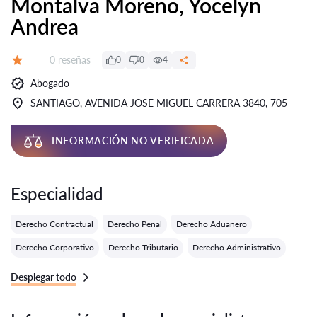
Montalva Moreno, Yocelyn
Andrea
Número de reseñas:
0 reseñas
0
0
4
Calificación:
Abogado
SANTIAGO, AVENIDA JOSE MIGUEL CARRERA 3840, 705
INFORMACIÓN NO VERIFICADA
Especialidad
Derecho Contractual
Derecho Penal
Derecho Aduanero
Derecho Corporativo
Derecho Tributario
Derecho Administrativo
Desplegar todo