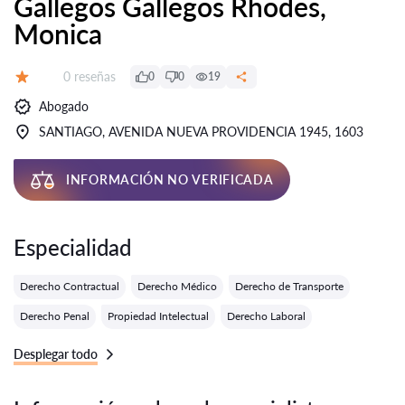
Gallegos Gallegos Rhodes,
Monica
Número de reseñas:
0 reseñas
0
0
19
Calificación:
Abogado
SANTIAGO, AVENIDA NUEVA PROVIDENCIA 1945, 1603
INFORMACIÓN NO VERIFICADA
Especialidad
Derecho Contractual
Derecho Médico
Derecho de Transporte
Derecho Penal
Propiedad Intelectual
Derecho Laboral
Desplegar todo