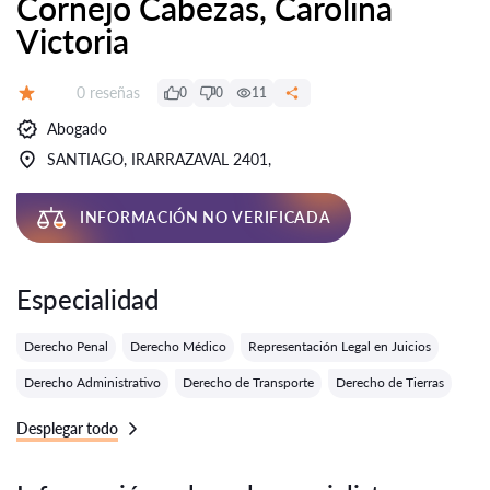
Cornejo Cabezas, Carolina
Victoria
Número de reseñas:
0 reseñas
0
0
11
Calificación:
Abogado
SANTIAGO, IRARRAZAVAL 2401,
INFORMACIÓN NO VERIFICADA
Especialidad
Derecho Penal
Derecho Médico
Representación Legal en Juicios
Derecho Administrativo
Derecho de Transporte
Derecho de Tierras
Desplegar todo