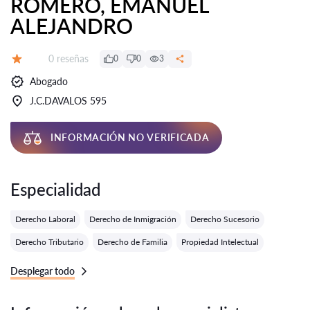
ROMERO, EMANUEL
ALEJANDRO
Número de reseñas:
0 reseñas
0
0
3
Calificación:
Abogado
J.C.DAVALOS 595
INFORMACIÓN NO VERIFICADA
Especialidad
Derecho Laboral
Derecho de Inmigración
Derecho Sucesorio
Derecho Tributario
Derecho de Familia
Propiedad Intelectual
Desplegar todo