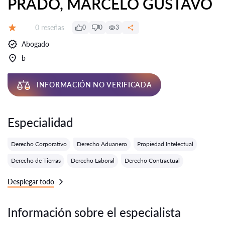
PRADO, MARCELO GUSTAVO
Número de reseñas:
0 reseñas
0
0
3
Calificación:
Abogado
b
INFORMACIÓN NO VERIFICADA
Especialidad
Derecho Corporativo
Derecho Aduanero
Propiedad Intelectual
Derecho de Tierras
Derecho Laboral
Derecho Contractual
Desplegar todo
Información sobre el especialista