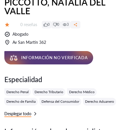
PICCOTTO, NATALIA DEL
VALLE
Número de reseñas:
0 reseñas
0
0
3
Calificación:
Abogado
Av San Martín 362
INFORMACIÓN NO VERIFICADA
Especialidad
Derecho Penal
Derecho Tributario
Derecho Médico
Derecho de Familia
Defensa del Consumidor
Derecho Aduanero
Desplegar todo