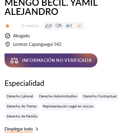
MENGO BECIL. YAMIL
ALEJANDRO
Número de reseñas:
0 reseñas
0
0
2
Calificación:
Abogado
Lorenzo Capanguegui 542
INFORMACIÓN NO VERIFICADA
Especialidad
Derecho Laboral
Derecho Administrativo
Derecho Contractual
Derecho de Tierras
Representación Legal en Juicios
Derecho de Familia
Desplegar todo