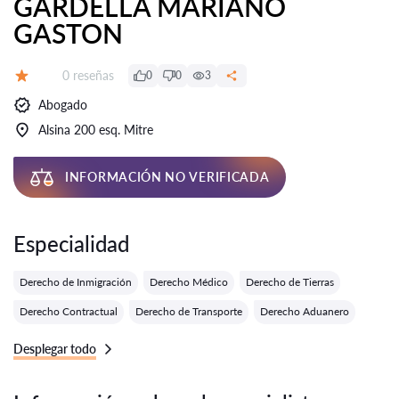
GARDELLA MARIANO
GASTON
Número de reseñas:
0 reseñas
0
0
3
Calificación:
Abogado
Alsina 200 esq. Mitre
INFORMACIÓN NO VERIFICADA
Especialidad
Derecho de Inmigración
Derecho Médico
Derecho de Tierras
Derecho Contractual
Derecho de Transporte
Derecho Aduanero
Desplegar todo