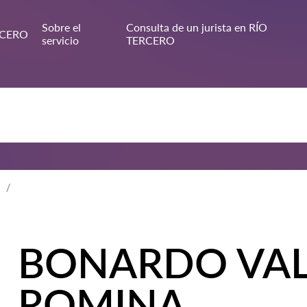
Sobre el
Consulta de un jurista en RÍO
RCERO
servicio
TERCERO
BONARDO VAL
ROMINA