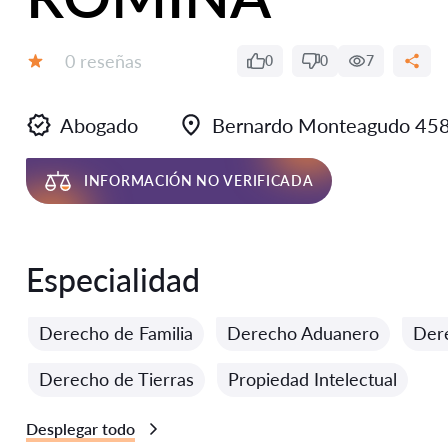
Número de reseñas:
0 reseñas
0
0
7
Calificación:
Abogado
Bernardo Monteagudo 45
INFORMACIÓN NO VERIFICADA
Especialidad
Derecho de Familia
Derecho Aduanero
Der
Derecho de Tierras
Propiedad Intelectual
Desplegar todo