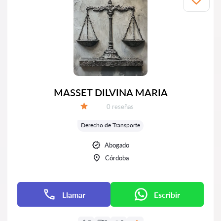
MASSET DILVINA MARIA
Número de reseñas:
0 reseñas
Calificación:
Derecho de Transporte
Abogado
Córdoba
Llamar
Escribir