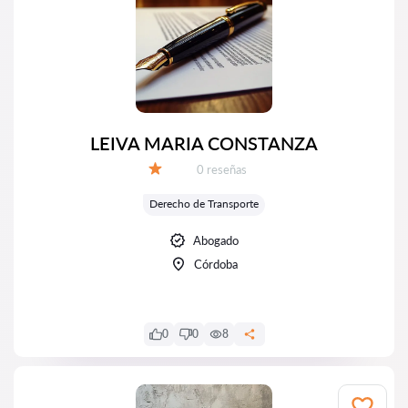
LEIVA MARIA CONSTANZA
Número de reseñas:
0 reseñas
Calificación:
Derecho de Transporte
Abogado
Córdoba
0
0
8