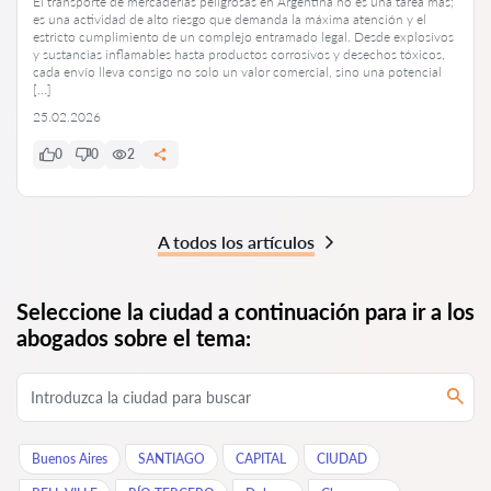
El transporte de mercaderías peligrosas en Argentina no es una tarea más;
es una actividad de alto riesgo que demanda la máxima atención y el
estricto cumplimiento de un complejo entramado legal. Desde explosivos
y sustancias inflamables hasta productos corrosivos y desechos tóxicos,
cada envío lleva consigo no solo un valor comercial, sino una potencial
[…]
25.02.2026
0
0
2
A todos los artículos
Seleccione la ciudad a continuación para ir a los
abogados sobre el tema:
Buenos Aires
SANTIAGO
CAPITAL
CIUDAD