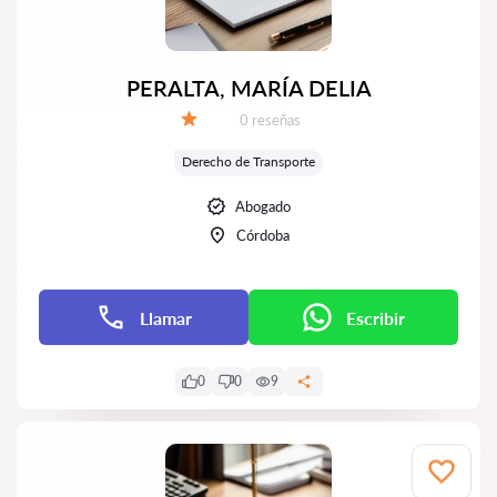
PERALTA, MARÍA DELIA
Número de reseñas:
0 reseñas
Calificación:
Derecho de Transporte
Abogado
Córdoba
Llamar
Escribir
0
0
9