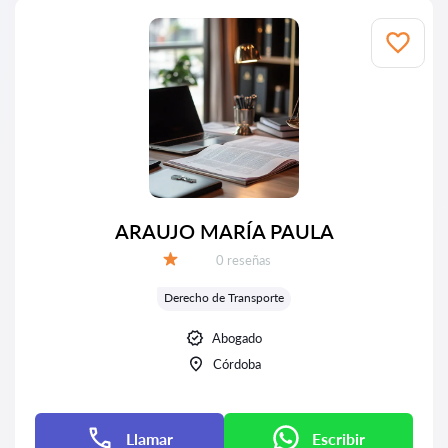
ARAUJO MARÍA PAULA
Número de reseñas:
0 reseñas
Calificación:
Derecho de Transporte
Abogado
Córdoba
Llamar
Escribir