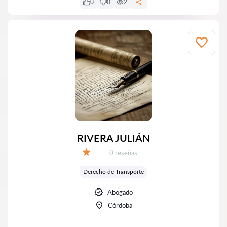
0
0
2
RIVERA JULIÁN
Número de reseñas:
0 reseñas
Calificación:
Derecho de Transporte
Abogado
Córdoba