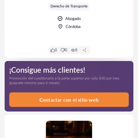
Derecho de Transporte
Abogado
Córdoba
0
0
8
¡Consigue más clientes!
Promoción del cuestionario a la parte superior por solo $30 por mes
(paquete mínimo para 6 meses)
Contactar con el sitio web