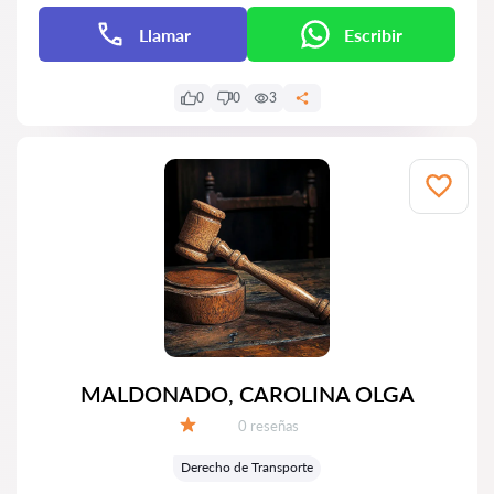
Llamar
Escribir
0
0
3
MALDONADO, CAROLINA OLGA
Número de reseñas:
0 reseñas
Calificación:
Derecho de Transporte