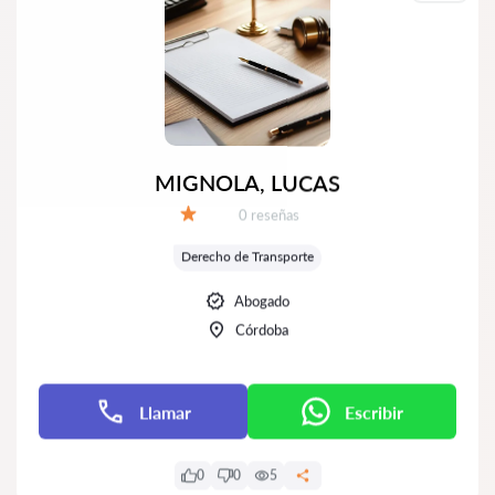
MIGNOLA, LUCAS
Número de reseñas:
0 reseñas
Calificación:
Derecho de Transporte
Abogado
Córdoba
Llamar
Escribir
0
0
5