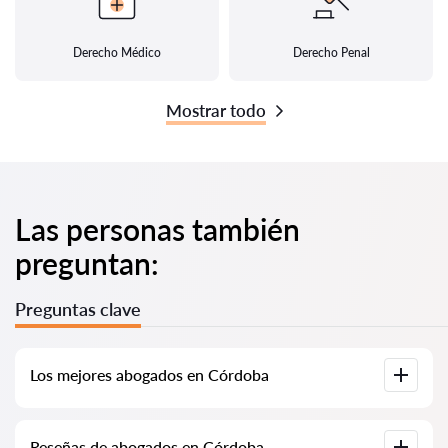
Derecho Médico
Derecho Penal
Mostrar todo
Las personas también
preguntan:
Preguntas clave
Los mejores abogados en Córdoba
Hemos recopilado una lista de los mejores abogados en
Reseñas de abogados en Córdoba
Córdoba con información completa. Precios, reseñas,