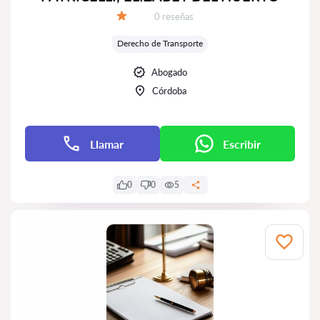
Número de reseñas:
0 reseñas
Calificación:
Derecho de Transporte
Abogado
Córdoba
Llamar
Escribir
0
0
5