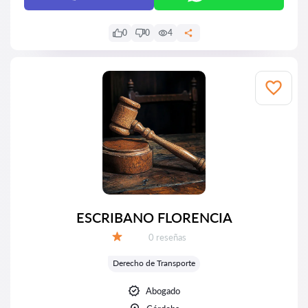
0
0
4
ESCRIBANO FLORENCIA
Número de reseñas:
0 reseñas
Calificación:
Derecho de Transporte
Abogado