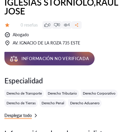
IGLESIAS STORNIOLO,RAUL
JOSE
Número de reseñas:
0 reseñas
0
0
4
Calificación:
Abogado
AV. IGNACIO DE LA ROZA 735 ESTE
INFORMACIÓN NO VERIFICADA
Especialidad
Derecho de Transporte
Derecho Tributario
Derecho Corporativo
Derecho de Tierras
Derecho Penal
Derecho Aduanero
Desplegar todo