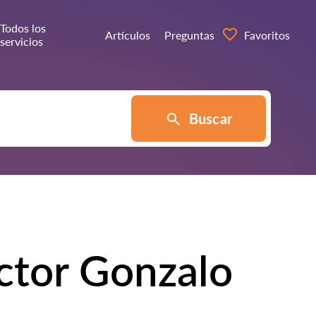
Todos los
Artículos
Preguntas
Favoritos
servicios
Buscar
tor Gonzalo