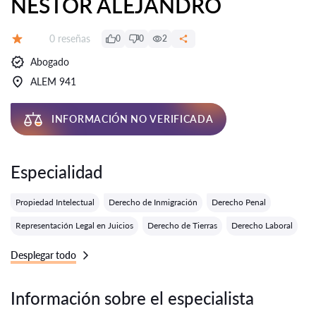
NESTOR ALEJANDRO
Número de reseñas:
0 reseñas
0
0
2
Calificación:
Abogado
ALEM 941
INFORMACIÓN NO VERIFICADA
Especialidad
Propiedad Intelectual
Derecho de Inmigración
Derecho Penal
Representación Legal en Juicios
Derecho de Tierras
Derecho Laboral
Desplegar todo
Información sobre el especialista