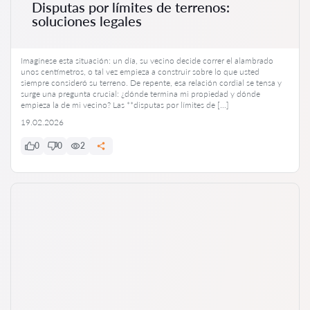
Disputas por límites de terrenos:
soluciones legales
Imagínese esta situación: un día, su vecino decide correr el alambrado
unos centímetros, o tal vez empieza a construir sobre lo que usted
siempre consideró su terreno. De repente, esa relación cordial se tensa y
surge una pregunta crucial: ¿dónde termina mi propiedad y dónde
empieza la de mi vecino? Las **disputas por límites de […]
19.02.2026
0
0
2