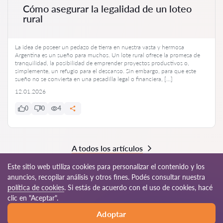
Cómo asegurar la legalidad de un loteo
rural
La idea de poseer un pedazo de tierra en nuestra vasta y hermosa
Argentina es un sueño para muchos. Un lote rural ofrece la promesa de
tranquilidad, la posibilidad de emprender proyectos productivos o,
simplemente, un refugio para el descanso. Sin embargo, para que este
sueño no se convierta en una pesadilla legal o financiera, […]
12.01.2026
0
0
4
A todos los artículos
Este sitio web utiliza cookies para personalizar el contenido y los
anuncios, recopilar análisis y otros fines. Podés consultar nuestra
política de cookies
. Si estás de acuerdo con el uso de cookies, hacé
© 2026 Abogado-ar.com
clic en "Aceptar".
Adoptar
Reglas de uso
Mapa del sitio
Nuestra red mundial