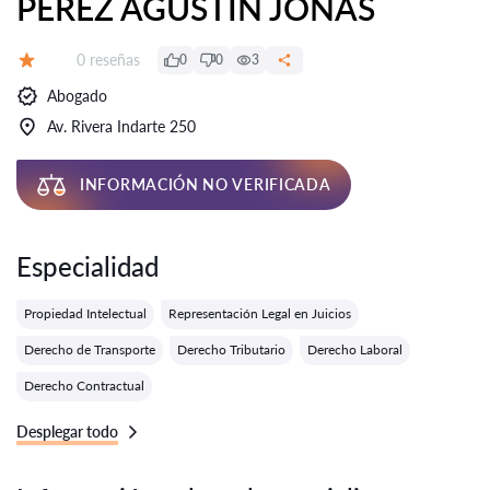
PEREZ AGUSTIN JONAS
Número de reseñas:
0 reseñas
0
0
3
Calificación:
Abogado
Av. Rivera Indarte 250
INFORMACIÓN NO VERIFICADA
Especialidad
Propiedad Intelectual
Representación Legal en Juicios
Derecho de Transporte
Derecho Tributario
Derecho Laboral
Derecho Contractual
Desplegar todo