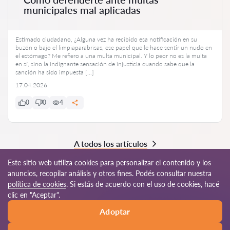
municipales mal aplicadas
Estimado ciudadano, ¿Alguna vez ha recibido esa notificación en su
buzón o bajo el limpiaparabrisas, ese papel que le hace sentir un nudo en
el estómago? Me refiero a una multa municipal. Y lo peor no es la multa
en sí, sino la indignante sensación de injusticia cuando sabe que la
sanción ha sido impuesta […]
17.04.2026
0
0
4
A todos los artículos
Este sitio web utiliza cookies para personalizar el contenido y los
anuncios, recopilar análisis y otros fines. Podés consultar nuestra
política de cookies
. Si estás de acuerdo con el uso de cookies, hacé
© 2026 Abogado-ar.com
clic en "Aceptar".
Adoptar
Reglas de uso
Mapa del sitio
Nuestra red mundial