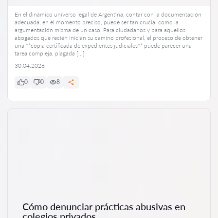
En el dinámico universo legal de Argentina, contar con la documentación
adecuada, en el momento preciso, puede ser tan crucial como la
argumentación misma de un caso. Para ciudadanos y para aquellos
abogados que recién inician su camino profesional, el proceso de obtener
una **copia certificada de expedientes judiciales** puede parecer una
tarea compleja, plagada […]
30.04.2026
0
0
8
Cómo denunciar prácticas abusivas en
colegios privados