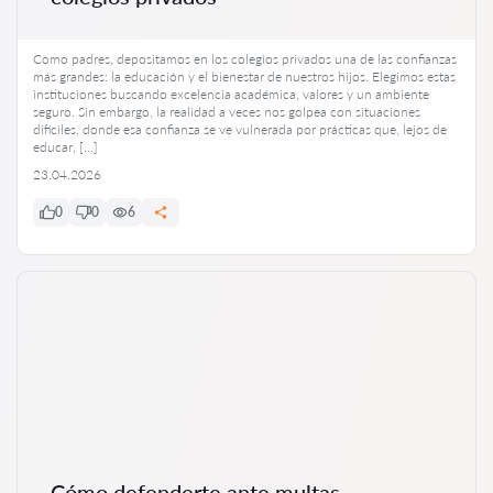
Como padres, depositamos en los colegios privados una de las confianzas
más grandes: la educación y el bienestar de nuestros hijos. Elegimos estas
instituciones buscando excelencia académica, valores y un ambiente
seguro. Sin embargo, la realidad a veces nos golpea con situaciones
difíciles, donde esa confianza se ve vulnerada por prácticas que, lejos de
educar, […]
23.04.2026
0
0
6
Cómo defenderte ante multas