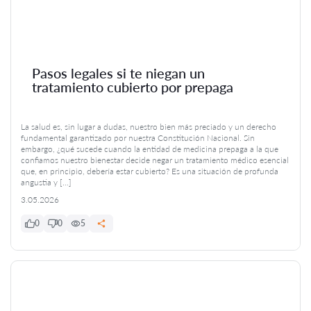
Pasos legales si te niegan un
tratamiento cubierto por prepaga
La salud es, sin lugar a dudas, nuestro bien más preciado y un derecho
fundamental garantizado por nuestra Constitución Nacional. Sin
embargo, ¿qué sucede cuando la entidad de medicina prepaga a la que
confiamos nuestro bienestar decide negar un tratamiento médico esencial
que, en principio, debería estar cubierto? Es una situación de profunda
angustia y […]
3.05.2026
0
0
5