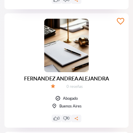
FERNANDEZ ANDREA ALEJANDRA
Número de reseñas:
0 reseñas
Calificación:
Abogado
Buenos Aires
0
0