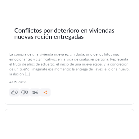
Conflictos por deterioro en viviendas
nuevas recién entregadas
La compra de una vivienda nueva es, sin duda, uno de los hitos más
emocionantes y significativos en la vida de cualquier persona. Representa
el fruto de años de esfuerzo, el inicio de una nueva etapa, y la concreción
de un sueño. Imaginate ese momento: la entrega de llaves, el olor a nuevo,
la ilusión […]
4.05.2026
0
0
6