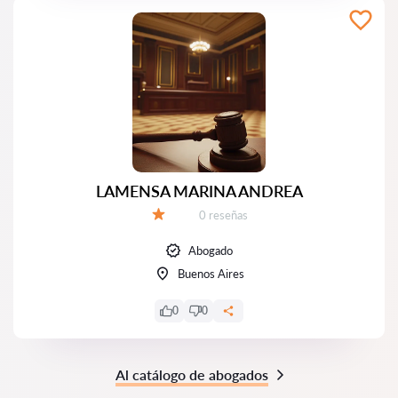
LAMENSA MARINA ANDREA
Número de reseñas:
0 reseñas
Calificación:
Abogado
Buenos Aires
0
0
Al catálogo de abogados