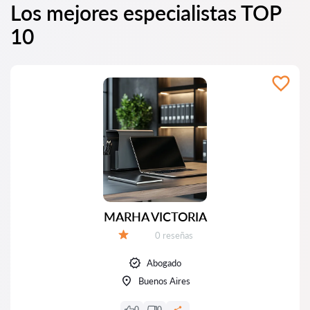
Los mejores especialistas TOP
10
MARНA VICTORIA
Número de reseñas:
0 reseñas
Calificación:
Abogado
Buenos Aires
0
0