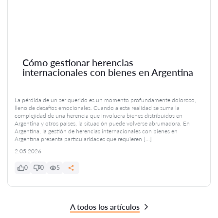
Cómo gestionar herencias
internacionales con bienes en Argentina
La pérdida de un ser querido es un momento profundamente doloroso,
lleno de desafíos emocionales. Cuando a esta realidad se suma la
complejidad de una herencia que involucra bienes distribuidos en
Argentina y otros países, la situación puede volverse abrumadora. En
Argentina, la gestión de herencias internacionales con bienes en
Argentina presenta particularidades que requieren […]
2.05.2026
0
0
5
A todos los artículos