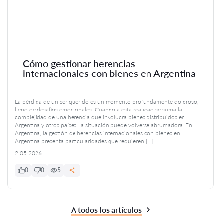
Cómo gestionar herencias
internacionales con bienes en Argentina
La pérdida de un ser querido es un momento profundamente doloroso,
lleno de desafíos emocionales. Cuando a esta realidad se suma la
complejidad de una herencia que involucra bienes distribuidos en
Argentina y otros países, la situación puede volverse abrumadora. En
Argentina, la gestión de herencias internacionales con bienes en
Argentina presenta particularidades que requieren […]
2.05.2026
0
0
5
A todos los artículos