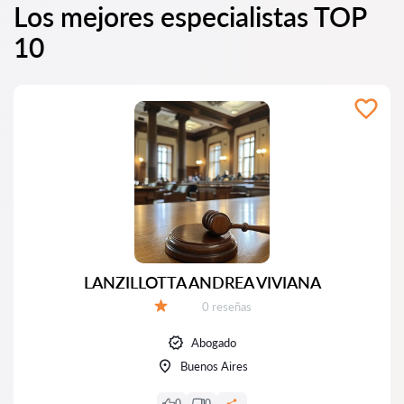
Los mejores especialistas TOP
10
LANZILLOTTA ANDREA VIVIANA
Número de reseñas:
0 reseñas
Calificación:
Abogado
Buenos Aires
0
0