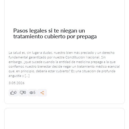
Pasos legales si te niegan un
tratamiento cubierto por prepaga
La salud es, sin lugar a dudas, nuestro bien más preciado y un derecho
fundamental garantizado por nuestra Constitución Nacional. Sin
embargo, ¿qué sucede cuando la entidad de medicina prepaga a la que
confiamos nuestro bienestar decide negar un tratamiento médico esencial
que, en principio, debería estar cubierto? Es una situación de profunda
angustia y […]
3.05.2026
0
0
5