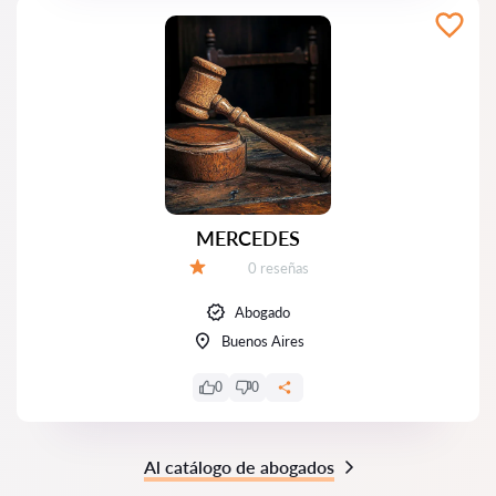
MERCEDES
Número de reseñas:
0 reseñas
Calificación:
Abogado
Buenos Aires
0
0
Al catálogo de abogados