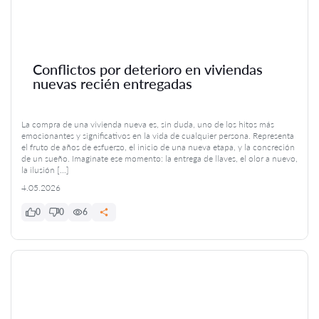
Conflictos por deterioro en viviendas
nuevas recién entregadas
La compra de una vivienda nueva es, sin duda, uno de los hitos más
emocionantes y significativos en la vida de cualquier persona. Representa
el fruto de años de esfuerzo, el inicio de una nueva etapa, y la concreción
de un sueño. Imaginate ese momento: la entrega de llaves, el olor a nuevo,
la ilusión […]
4.05.2026
0
0
6