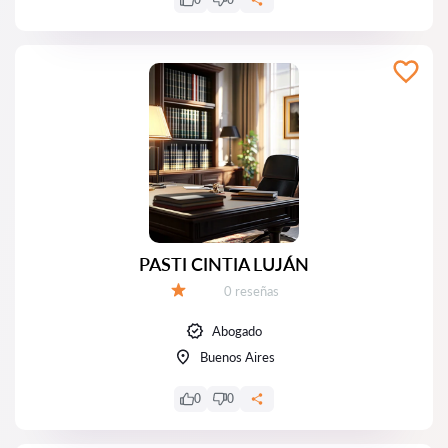
PASTI CINTIA LUJÁN
Número de reseñas:
0 reseñas
Calificación:
Abogado
Buenos Aires
0
0