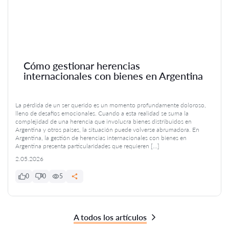
Cómo gestionar herencias
internacionales con bienes en Argentina
La pérdida de un ser querido es un momento profundamente doloroso,
lleno de desafíos emocionales. Cuando a esta realidad se suma la
complejidad de una herencia que involucra bienes distribuidos en
Argentina y otros países, la situación puede volverse abrumadora. En
Argentina, la gestión de herencias internacionales con bienes en
Argentina presenta particularidades que requieren […]
2.05.2026
0
0
5
A todos los artículos