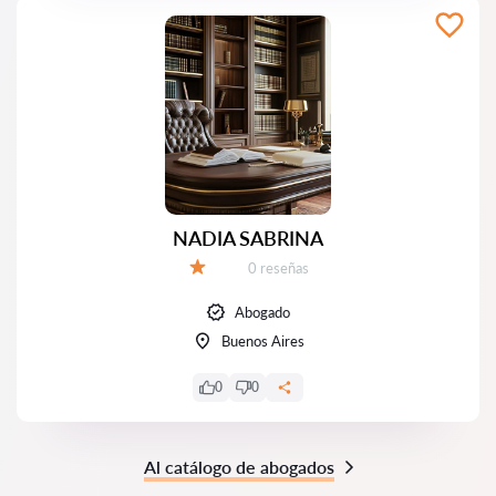
NADIA SABRINA
Número de reseñas:
0 reseñas
Calificación:
Abogado
Buenos Aires
0
0
Al catálogo de abogados