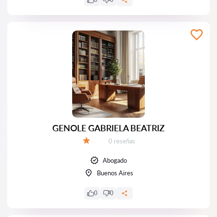
GENOLE GABRIELA BEATRIZ
Número de reseñas:
0 reseñas
Calificación:
Abogado
Buenos Aires
0
0