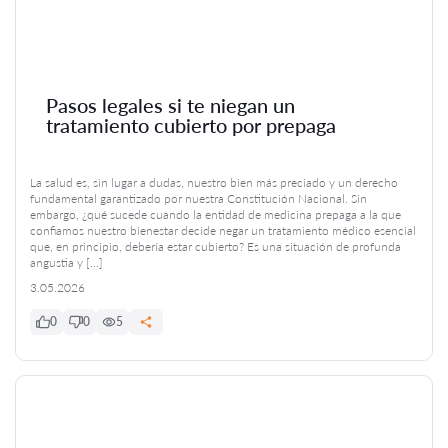
Pasos legales si te niegan un
tratamiento cubierto por prepaga
La salud es, sin lugar a dudas, nuestro bien más preciado y un derecho
fundamental garantizado por nuestra Constitución Nacional. Sin
embargo, ¿qué sucede cuando la entidad de medicina prepaga a la que
confiamos nuestro bienestar decide negar un tratamiento médico esencial
que, en principio, debería estar cubierto? Es una situación de profunda
angustia y […]
3.05.2026
0
0
5