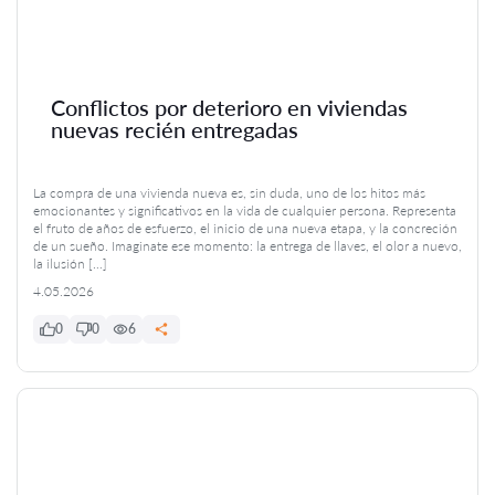
Conflictos por deterioro en viviendas
nuevas recién entregadas
La compra de una vivienda nueva es, sin duda, uno de los hitos más
emocionantes y significativos en la vida de cualquier persona. Representa
el fruto de años de esfuerzo, el inicio de una nueva etapa, y la concreción
de un sueño. Imaginate ese momento: la entrega de llaves, el olor a nuevo,
la ilusión […]
4.05.2026
0
0
6