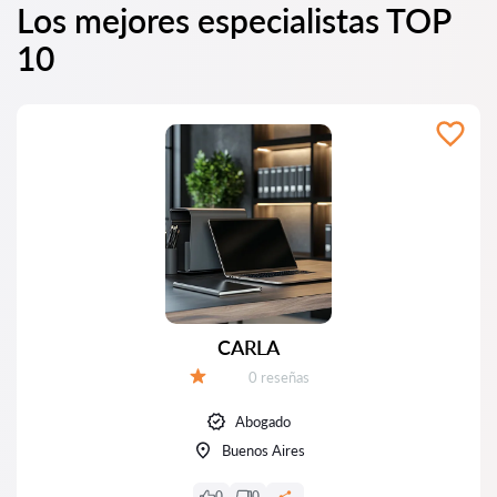
Los mejores especialistas TOP
10
CARLA
Número de reseñas:
0 reseñas
Calificación:
Abogado
Buenos Aires
0
0