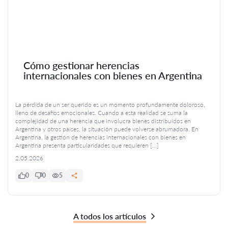
Cómo gestionar herencias
internacionales con bienes en Argentina
La pérdida de un ser querido es un momento profundamente doloroso,
lleno de desafíos emocionales. Cuando a esta realidad se suma la
complejidad de una herencia que involucra bienes distribuidos en
Argentina y otros países, la situación puede volverse abrumadora. En
Argentina, la gestión de herencias internacionales con bienes en
Argentina presenta particularidades que requieren […]
2.05.2026
0
0
5
A todos los artículos