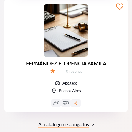
FERNÁNDEZ FLORENCIA YAMILA
Número de reseñas:
0 reseñas
Calificación:
Abogado
Buenos Aires
0
0
Al catálogo de abogados