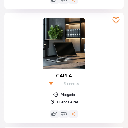
CARLA
Número de reseñas:
0 reseñas
Calificación:
Abogado
Buenos Aires
0
0