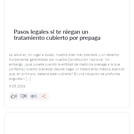
Pasos legales si te niegan un
tratamiento cubierto por prepaga
La salud es, sin lugar a dudas, nuestro bien más preciado y un derecho
fundamental garantizado por nuestra Constitución Nacional. Sin
embargo, ¿qué sucede cuando la entidad de medicina prepaga a la que
confiamos nuestro bienestar decide negar un tratamiento médico esencial
que, en principio, debería estar cubierto? Es una situación de profunda
angustia y […]
3.05.2026
0
0
5