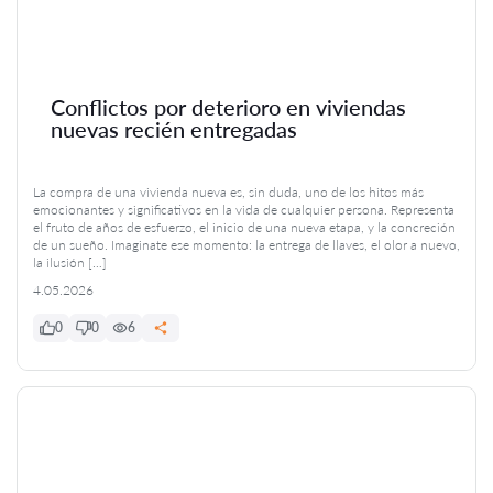
Conflictos por deterioro en viviendas
nuevas recién entregadas
La compra de una vivienda nueva es, sin duda, uno de los hitos más
emocionantes y significativos en la vida de cualquier persona. Representa
el fruto de años de esfuerzo, el inicio de una nueva etapa, y la concreción
de un sueño. Imaginate ese momento: la entrega de llaves, el olor a nuevo,
la ilusión […]
4.05.2026
0
0
6