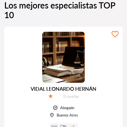
Los mejores especialistas TOP
10
VIDAL LEONARDO HERNÁN
Número de reseñas:
0 reseñas
Calificación:
Abogado
Buenos Aires
0
0